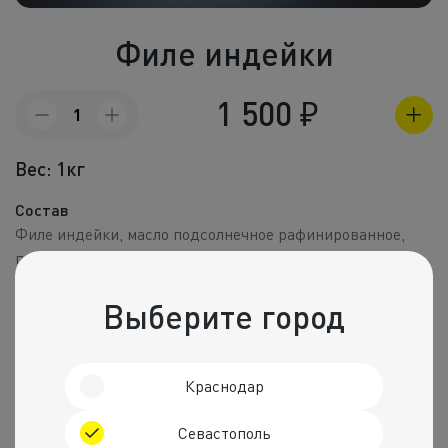
Холодные зак
Филе индейки
Полуфабрик
Пицца и пир
1 500
₽
Количество
товара
Фритюр
Филе
Вес: 1кг
индейки
Напитки
Состав
Корпоративное
Филе индейки, масло подсолнечное рафинированное,
паприка сладкая молотая, соль, перец черный молотый.
Комбо набо
Пищевая ценность на 100 г
Выберите город
Калории
Белки
Жиры
Углеводы
144 ккал.
22 г
6 г
1 г
Краснодар
Рекомендуем
Севастополь