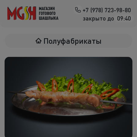
+7 (978) 723-98-80
Назад
закрыто до
09:40
Мясо на манг
Полуфабрикаты
Птица на ман
Овощи на ман
Морепродук
Салаты
К шашлыка
Соленья
В лаваше