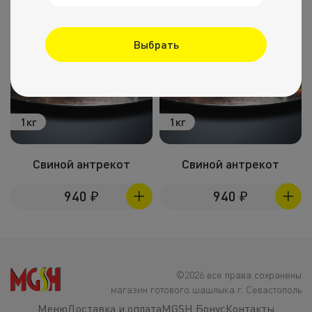
Выбрать
1кг
1кг
Свиной антрекот
Свиной антрекот
940
₽
940
₽
©2026 все права сохранены
магазин готового шашлыка г. Севастополь
Меню
Доставка и оплата
MGSH Бонус
Контакты