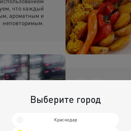
 использованием
уем, что каждый
ым, ароматным и
неповторимым.
03
Вкус и аромат, к
открытом огне —
Выберите город
повара — настоя
искусством созд
из свинины, говя
Краснодар
индейки, рыбы и