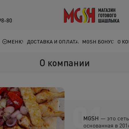
98-80
Мясо на мангале
Птица на мангале
МЕНЮ
ДОСТАВКА И ОПЛАТА
MGSH БОНУС
О К
Овощи на мангале
О компании
Морепродукты
Салаты
К шашлыкам
01
Соленья
MGSH
— это сеть
В лаваше
основанная в 201