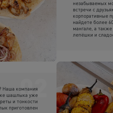
Холодные закуски
незабываемых мо
встречи с друзь
Полуфабрикаты
корпоративные п
найдете более 6
Пицца и пироги
мангале, а также
лепёшки и сладо
Фритюр
Напитки
Корпоративное меню
Комбо наборы
02
? Наша компания
вке шашлыка уже
креты и тонкости
лык приготовлен