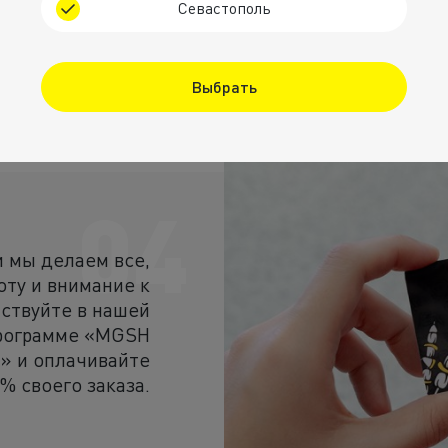
готовится с любо
Севастополь
Выбрать
04
и мы делаем все,
оту и внимание к
ствуйте в нашей
программе «MGSH
» и оплачивайте
% своего заказа.