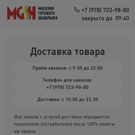
+7 (978) 723-98-80
Назад
закрыто до
09:40
Мясо на манг
Птица на ман
Доставка товара
Овощи на ман
Приём заказов: c 9:30 до 22:00
Морепродук
Телефон для заказов:
Салаты
+7 (978) 723-98-80
К шашлыка
Доставка: с 10:00 до 22:30
Соленья
Все заказы с услугой доставки передаются
покупателю (потребителю) после 100% оплаты
В лаваше
им заказа.