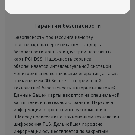
электронный чек с информацией о заказе и
данными по произведенной оплате.
Гарантии безопасности
Безопасность процессинга ЮMoney
подтверждена сертификатом стандарта
безопасности данных индустрии платежных
карт PCI DSS. Надежность сервиса
обеспечивается интеллектуальной системой
мониторинга мошеннических операций, а также
применением 3D Secure — современной
технологией безопасности интернет-платежей.
Данные Вашей карты вводятся на специальной
защищенной платежной странице. Передача
информации в процессинговую компанию
ЮMoney происходит с применением технологии
шифрования TLS. Дальнейшая передача
информации осуществляется по закрытым