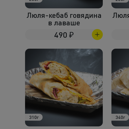
Люля-кебаб говядина
Люля
в лаваше
490
₽
310г
340г