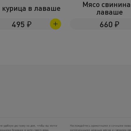
Мясо свинина
 курица в лаваше
лаваше
495
₽
660
₽
м удобную доставку на дом, чтобы вы могли
Наслаждайтесь ароматными и сочными лав
нашими блюдами в уюте своего дома.
наполненными нежным мясом и свежими ов