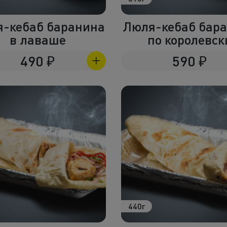
-кебаб баранина
Люля-кебаб бар
в лаваше
по королевск
490
₽
590
₽
440г