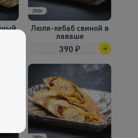
250г
иный
Люля-кебаб свиной в
аше
лаваше
390
₽
280г