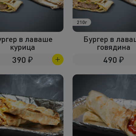
Холодные закуски
Полуфабрикаты
210г
Пицца и пироги
ургер в лаваше
Бургер в лава
Фритюр
курица
говядина
Напитки
390
₽
490
₽
Корпоративное меню
Комбо наборы