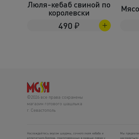
Люля-кебаб свиной по
Мясо
королевски
490
₽
©2026 все права сохранены
магазин готового шашлыка
г. Севастополь
Наслаждайтесь вкусом шаурмы, сочного люля кебаба и
Мы предлагае
аппетитного бургера, приготовленных в лаваше прямо у
насладиться 