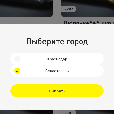
220г
Люля-кебаб кур
урма с курицей
с сыром в лав
340
₽
370
₽
Выберите город
Краснодар
Севастополь
Выбрать
310г