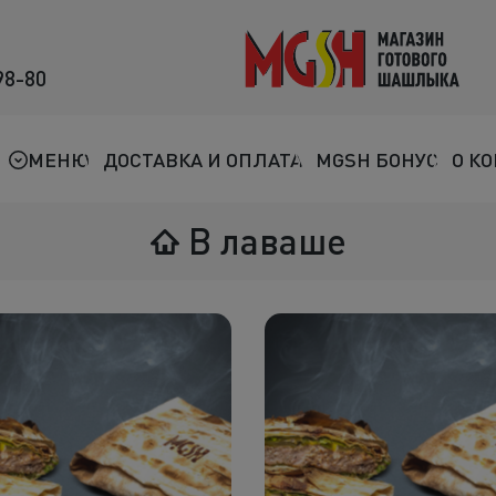
98-80
Мясо на мангале
Птица на мангале
МЕНЮ
ДОСТАВКА И ОПЛАТА
MGSH БОНУС
О К
Овощи на мангале
В лаваше
Морепродукты
Салаты
К шашлыкам
Соленья
В лаваше