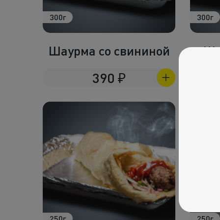
300г
300г
Шаурма со свининой
Ша
390
₽
250г
250г