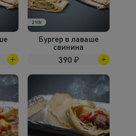
210г
ше
Бургер в лаваше
свинина
390
₽