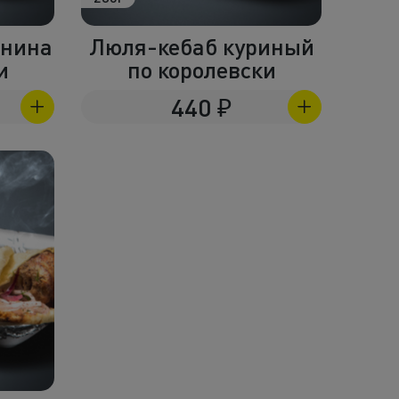
анина
Люля-кебаб куриный
и
по королевски
440
₽