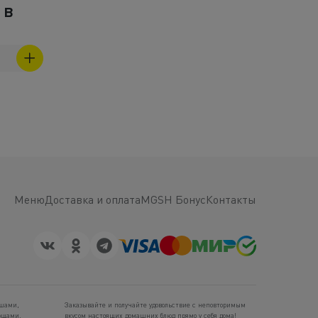
 в
Меню
Доставка и оплата
MGSH Бонус
Контакты
ашами,
Заказывайте и получайте удовольствие с неповторимым
ощами.
вкусом настоящих домашних блюд прямо у себя дома!