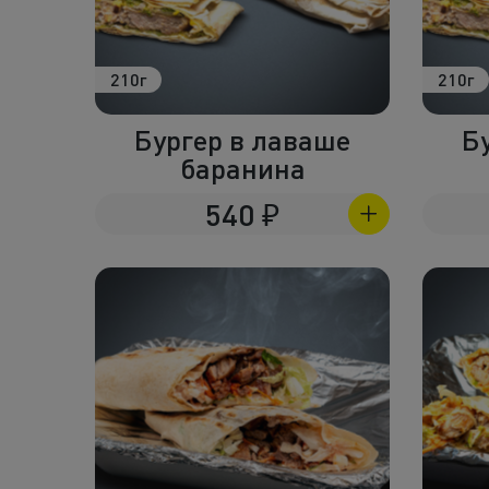
210г
210г
Бургер в лаваше
Б
баранина
540
₽