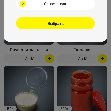
Севастополь
Выбрать
50г
50г
Соус для шашлыка
Ткемали
75
₽
75
₽
50г
200г