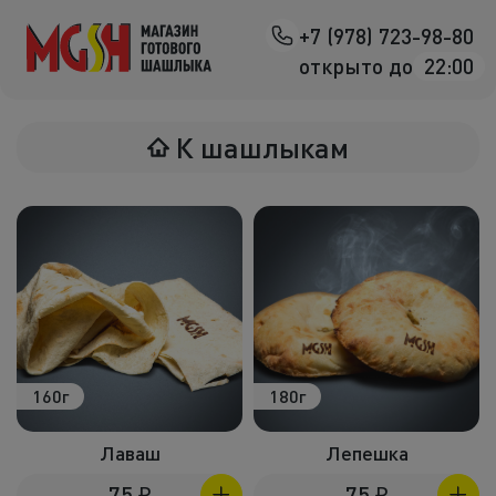
+7 (978) 723-98-80
Назад
открыто до
22:00
Мясо на манг
К шашлыкам
Птица на ман
Овощи на ман
Морепродук
Салаты
К шашлыка
160г
180г
Соленья
Лаваш
Лепешка
В лаваше
75
₽
75
₽