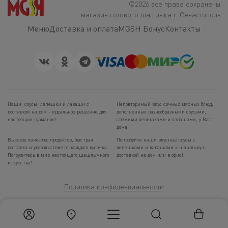
©2026 все права сохранены
магазин готового шашлыка г. Севастополь
Меню
Доставка и оплата
MGSH Бонус
Контакты
Наши, соусы, лепешки и лаваши с
Неповторимый вкус сочных мясных блюд,
доставкой на дом - идеальное решение для
дополненных разнообразными соусами,
настоящих гурманов!
свежими лепешками и лавашами, у Вас
дома.
Высокое качество продуктов, быстрая
Попробуйте наши вкусные соусы с
доставка и удовольствие от каждого кусочка.
лепешками и лавашами к шашлыку с
Погрузитесь в мир настоящего шашлычного
доставкой на дом или в офис!
искусства!
Политика конфиденциальности
Севастополь