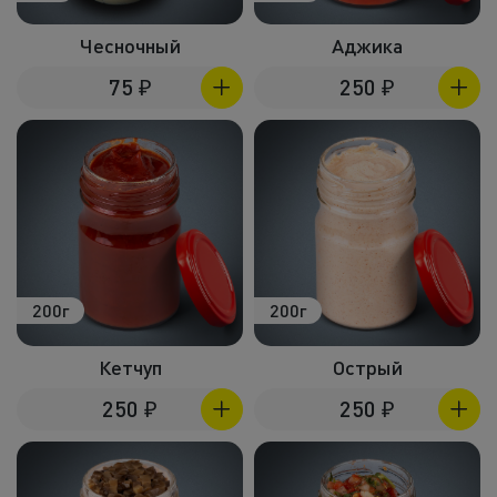
Чесночный
Аджика
75
₽
250
₽
200г
200г
Кетчуп
Острый
250
₽
250
₽