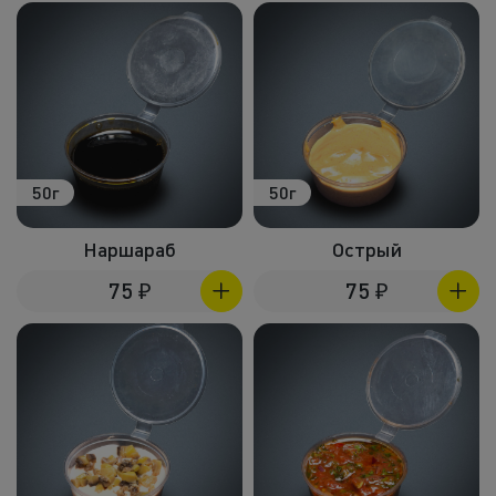
50г
50г
Наршараб
Острый
75
₽
75
₽