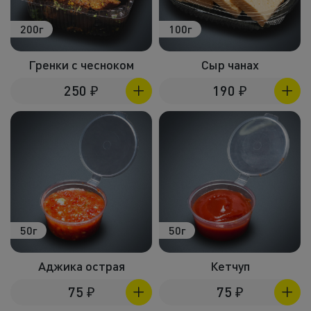
200г
100г
Гренки с чесноком
Сыр чанах
250
₽
190
₽
50г
50г
Аджика острая
Кетчуп
75
₽
75
₽