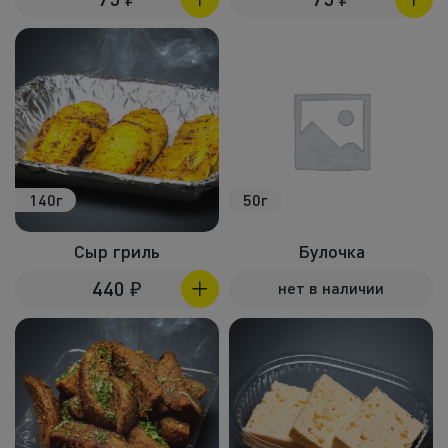
Холодные зак
Полуфабрик
Пицца и пир
Фритюр
Напитки
140г
50г
Корпоративное
Сыр гриль
Булочка
Комбо набо
440
₽
нет в наличии