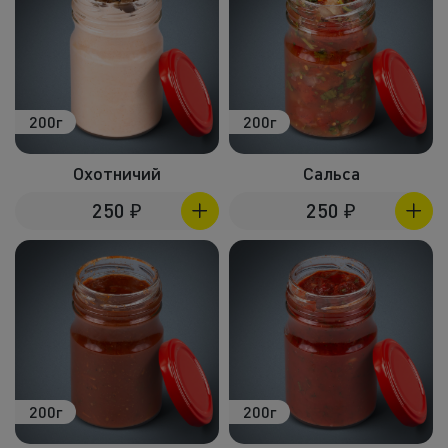
200г
200г
Охотничий
Сальса
250
₽
250
₽
200г
200г