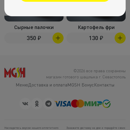
200г
100г
Сырные палочки
Картофель фри
350
₽
130
₽
©2026 все права сохранены
магазин готового шашлыка г. Севастополь
Меню
Доставка и оплата
MGSH Бонус
Контакты
Насладитесь вкусом нашего аппетитного
Закажите доставку на дом и порадуйте своих