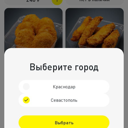
Холодные зак
Полуфабрик
Пицца и пир
Фритюр
Напитки
200г
180г
Выберите город
Корпоративное
Наггетсы курица и сыр
Стрипсы куринные
Комбо набо
300
₽
нет в наличии
Краснодар
Севастополь
Выбрать