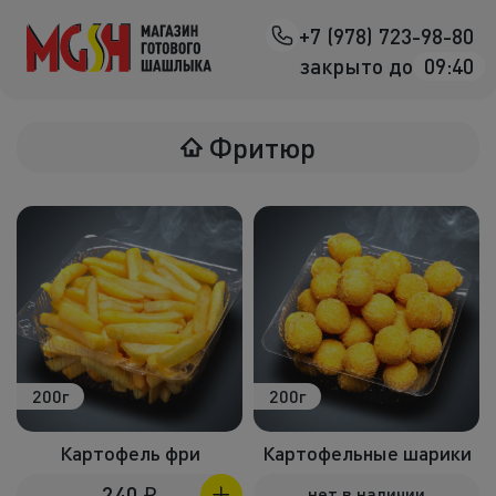
+7 (978) 723-98-80
Назад
закрыто до
09:40
Мясо на манг
Фритюр
Птица на ман
Овощи на ман
Морепродук
Салаты
К шашлыка
200г
200г
Соленья
Картофель фри
Картофельные шарики
В лаваше
240
₽
нет в наличии