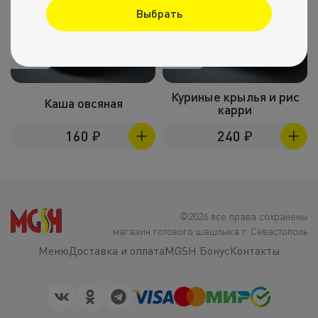
Выбрать
350г
250г
Куриные крылья и рис
Каша овсяная
карри
160
₽
240
₽
©2026 все права сохранены
магазин готового шашлыка г. Севастополь
Меню
Доставка и оплата
MGSH Бонус
Контакты