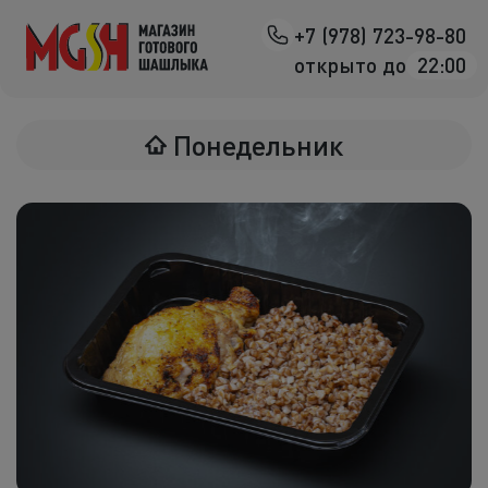
+7 (978) 723-98-80
Назад
открыто до
22:00
Мясо на манг
Понедельник
Птица на ман
Овощи на ман
Морепродук
Салаты
К шашлыка
Соленья
В лаваше