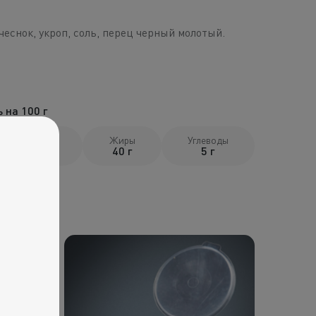
чеснок, укроп, соль, перец черный молотый.
 на 100 г
Белки
Жиры
Углеводы
3 г
40 г
5 г