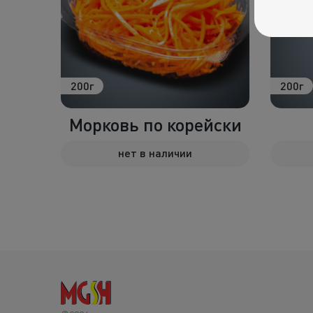
200г
200г
ком
Морковь по корейски
нет в наличии