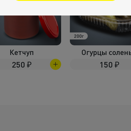
200г
Кетчуп
Огурцы солен
250
₽
150
₽