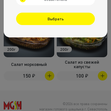
Выбрать
200г
200г
с
Салат из свежей
Салат морковный
капусты
150
₽
100
₽
©2026 все права сохранены
магазин готового шашлыка г. Севастополь