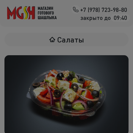
+7 (978) 723-98-80
Назад
закрыто до
09:40
Мясо на манг
Салаты
Птица на ман
Овощи на ман
Морепродук
Салаты
К шашлыка
Соленья
В лаваше