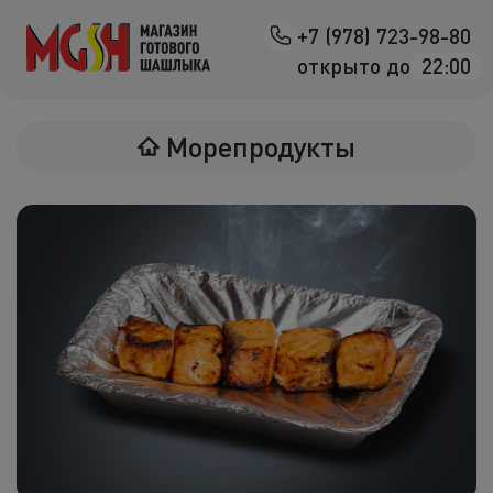
+7 (978) 723-98-80
Назад
открыто до
22:00
Мясо на манг
Морепродукты
Птица на ман
Овощи на ман
Морепродук
Салаты
К шашлыка
Соленья
В лаваше