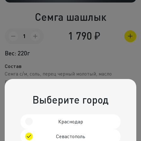
Холодные зак
Семга шашлык
Полуфабрик
Пицца и пир
1 790
₽
Количество
товара
Фритюр
Семга
Вес: 220г
шашлык
Напитки
Состав
Корпоративное
Семга с/м, соль, перец черный молотый, масло
подсолнечное, лимон.
Комбо набо
Пищевая ценность на 100 г
Выберите город
Калории
Белки
Жиры
Углеводы
292 ккал.
19 г
22 г
4 г
Краснодар
Рекомендуем
Севастополь