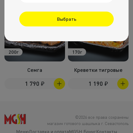
Выбрать
200г
170г
Семга
Креветки тигровые
1 790
₽
1 190
₽
©2026 все права сохранены
магазин готового шашлыка г. Севастополь
Меню
Доставка и оплата
MGSH Бонус
Контакты