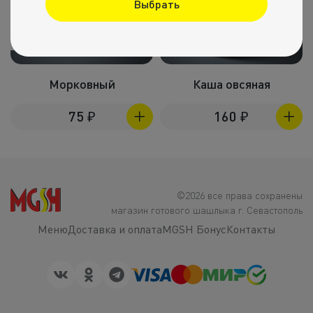
Выбрать
100г
350г
Морковный
Каша овсяная
75
₽
160
₽
©2026 все права сохранены
магазин готового шашлыка г. Севастополь
Меню
Доставка и оплата
MGSH Бонус
Контакты