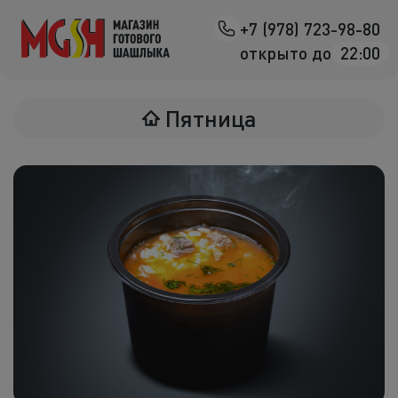
+7 (978) 723-98-80
Назад
открыто до
22:00
Мясо на манг
Пятница
Птица на ман
Овощи на ман
Морепродук
Салаты
К шашлыка
Соленья
В лаваше