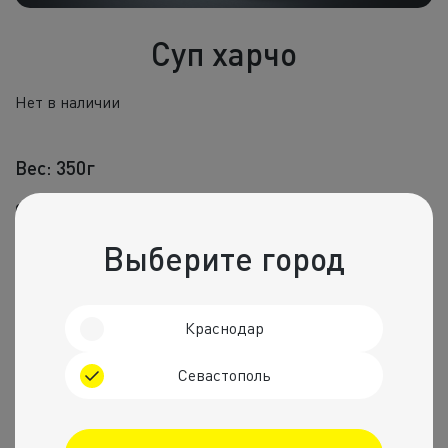
Холодные зак
Суп харчо
Полуфабрик
Пицца и пир
Нет в наличии
Фритюр
Вес: 350г
Напитки
Состав
говядина,рис,лук репчатый,укроп
Корпоративное
Выберите город
Комбо набо
Рекомендуем
Краснодар
Севастополь