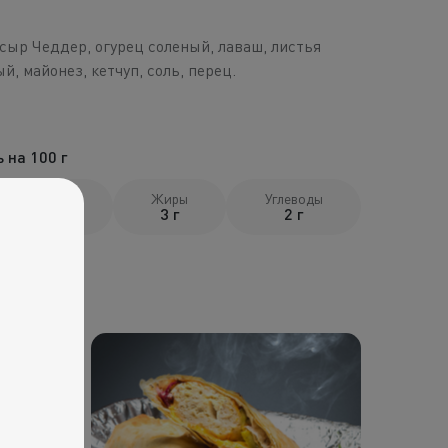
 сыр Чеддер, огурец соленый, лаваш, листья
ый, майонез, кетчуп, соль, перец.
 на 100 г
Белки
Жиры
Углеводы
2 г
3 г
2 г