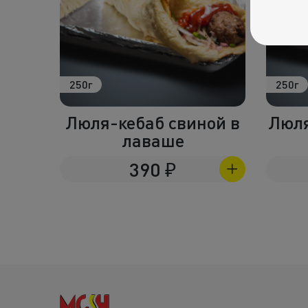
250г
25
иной в
Люля-кебаб баранина
Лю
в лаваше
490
₽