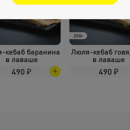
0г
280г
ля-кебаб говядина
Люля-кебаб к
в лаваше
по королев
490
₽
440
₽