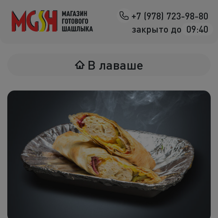
+7 (978) 723-98-80
Назад
закрыто до
09:40
Мясо на манг
В лаваше
Птица на ман
Овощи на ман
Морепродук
Салаты
К шашлыка
Соленья
В лаваше