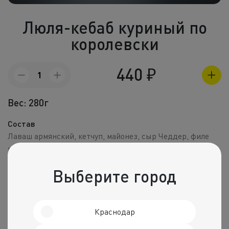
Холодные зак
Люля-кебаб куриный по
Полуфабрик
королевски
Пицца и пир
440
₽
Количество
Фритюр
товара
Люля-
Напитки
Вес: 280г
кебаб
куриный
Корпоративное
по
Состав
королевски
Лаваш армянский, кетчуп, майонез, сыр Чеддер, филе
Комбо набо
куриное, капуста квашеная, соль, перец черный
молотый.
Выберите город
Пищевая ценность на 100 г
Калории
Белки
Жиры
Углеводы
178 ккал.
13 г
8 г
13 г
Краснодар