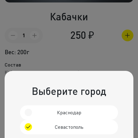
Холодные зак
Кабачки
Полуфабрик
Пицца и пир
250
₽
Количество
товара
Фритюр
Кабачки
Вес: 200г
Напитки
Состав
Корпоративное
Кабачок, масло подсолнечное рафинированное, соль.
Пищевая ценность на 100 г
Комбо набо
Выберите город
Калории
Белки
Жиры
Углеводы
55 ккал.
1 г
4 г
3 г
Краснодар
Рекомендуем
Севастополь