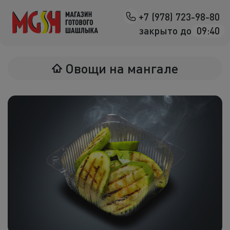
+7 (978) 723-98-80
Назад
закрыто до
09:40
Мясо на манг
Овощи на мангале
Птица на ман
Овощи на ман
Морепродук
Салаты
К шашлыка
Соленья
В лаваше