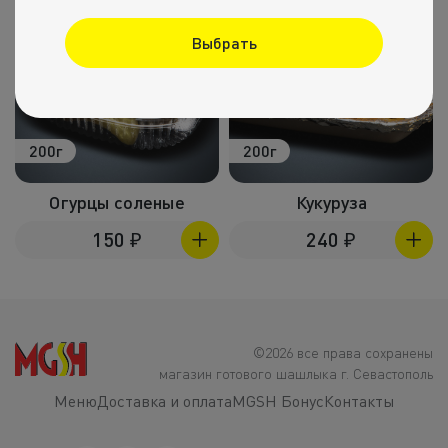
Выбрать
200г
200г
Огурцы соленые
Кукуруза
150
₽
240
₽
©2026 все права сохранены
магазин готового шашлыка г. Севастополь
Меню
Доставка и оплата
MGSH Бонус
Контакты