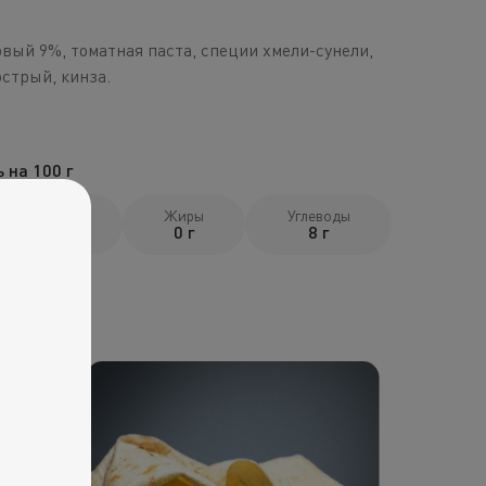
овый 9%, томатная паста, специи хмели-сунели,
острый, кинза.
 на 100 г
Белки
Жиры
Углеводы
0 г
0 г
8 г