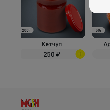
50г
200г
Аджика острая
75
₽