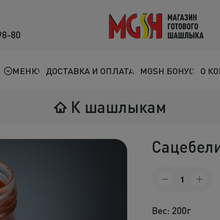
98-80
Мясо на мангале
Птица на мангале
МЕНЮ
ДОСТАВКА И ОПЛАТА
MGSH БОНУС
О К
Овощи на мангале
К шашлыкам
Морепродукты
Салаты
Сацебел
К шашлыкам
Количество
Соленья
товара
Сацебели
В лаваше
Вес: 200г