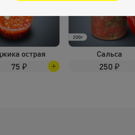
160г
Сальса
Лаваш
250
₽
75
₽