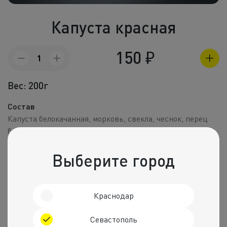
Холодные зак
Капуста красная
Полуфабрик
Пицца и пир
150
₽
Количество
товара
Фритюр
Капуста
Вес: 200г
красная
Напитки
Состав
Корпоративное
Капуста белокачанная, морковь, свекла, чеснок, перец
болгарский красный, соль, перец.
Комбо набо
Пищевая ценность на 100 г
Выберите город
Калории
Белки
Жиры
Углеводы
26 ккал.
1 г
0 г
5 г
Краснодар
Рекомендуем
Севастополь