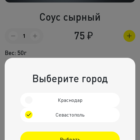
Холодные зак
Соус сырный
Полуфабрик
Пицца и пир
75
₽
Количество
товара
Фритюр
Соус
Вес: 50г
сырный
Напитки
Состав
Корпоративное
Сметана, майонез, сыр, соль, перец черный молотый.
Выберите город
Комбо набо
Рекомендуем
Краснодар
Севастополь
Выбрать