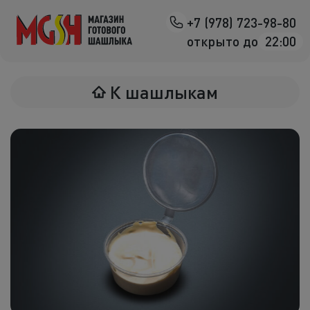
+7 (978) 723-98-80
Назад
открыто до
22:00
Мясо на манг
К шашлыкам
Птица на ман
Овощи на ман
Морепродук
Салаты
К шашлыка
Соленья
В лаваше