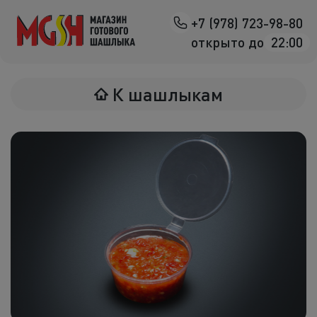
+7 (978) 723-98-80
Назад
открыто до
22:00
Мясо на манг
К шашлыкам
Птица на ман
Овощи на ман
Морепродук
Салаты
К шашлыка
Соленья
В лаваше