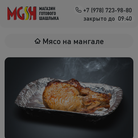
+7 (978) 723-98-80
Назад
закрыто до
09:40
Мясо на манг
Мясо на мангале
Птица на ман
Овощи на ман
Морепродук
Салаты
К шашлыка
Соленья
В лаваше