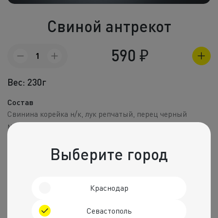
Холодные зак
Свиной антрекот
Полуфабрик
Пицца и пир
590
₽
Количество
товара
Фритюр
Свиной
Вес: 230г
антрекот
Напитки
Состав
Корпоративное
Свинина корейка н/к, лук репчатый, перец черный
молотый, соль, паприка сладкая молотая.
Комбо набо
Пищевая ценность на 100 г
Выберите город
Калории
Белки
Жиры
Углеводы
266 ккал.
36 г
10 г
9 г
Краснодар
Рекомендуем
Севастополь