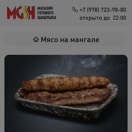
+7 (978) 723-98-80
Назад
открыто до
22:00
Мясо на манг
Мясо на мангале
Птица на ман
Овощи на ман
Морепродук
Салаты
К шашлыка
Соленья
В лаваше