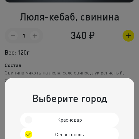
Холодные зак
Люля-кебаб, свинина
Полуфабрик
Пицца и пир
340
₽
Количество
товара
Фритюр
Люля-
Вес: 120г
кебаб,
Напитки
свинина
Состав
Корпоративное
Свинина мякоть на люля, сало свиное, лук репчатый,
соль, перец черный молотый.
Комбо набо
Пищевая ценность на 100 г
Выберите город
Калории
Белки
Жиры
Углеводы
315 ккал.
20 г
25 г
3 г
Краснодар
Рекомендуем
Севастополь