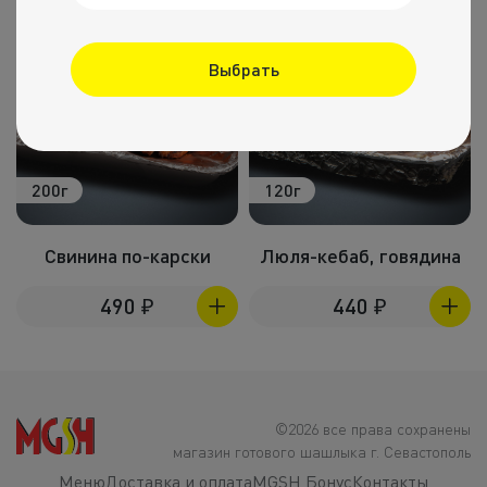
Выбрать
200г
120г
Свинина по-карски
Люля-кебаб, говядина
490
₽
440
₽
©2026 все права сохранены
магазин готового шашлыка г. Севастополь
Меню
Доставка и оплата
MGSH Бонус
Контакты