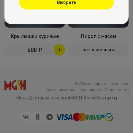
Выбрать
1кг
1кг
Крылышки куриные
Пирог с мясом
680
₽
нет в наличии
©2026 все права сохранены
магазин готового шашлыка г. Севастополь
Меню
Доставка и оплата
MGSH Бонус
Контакты