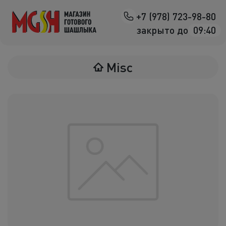
+7 (978) 723-98-80
Назад
закрыто до
09:40
Мясо на манг
Misc
Птица на ман
Овощи на ман
Морепродук
Салаты
К шашлыка
Соленья
В лаваше