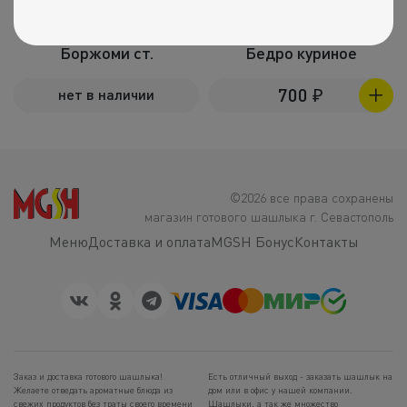
Боржоми ст.
Бедро куриное
700
₽
нет в наличии
©2026 все права сохранены
магазин готового шашлыка г. Севастополь
Меню
Доставка и оплата
MGSH Бонус
Контакты
Заказ и доставка готового шашлыка!
Есть отличный выход - заказать шашлык на
Желаете отведать ароматные блюда из
дом или в офис у нашей компании.
свежих продуктов без траты своего времени
Шашлыки, а так же множество