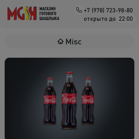
+7 (978) 723-98-80
Назад
открыто до
22:00
Мясо на манг
Misc
Птица на ман
Овощи на ман
Морепродук
Салаты
К шашлыка
Соленья
В лаваше