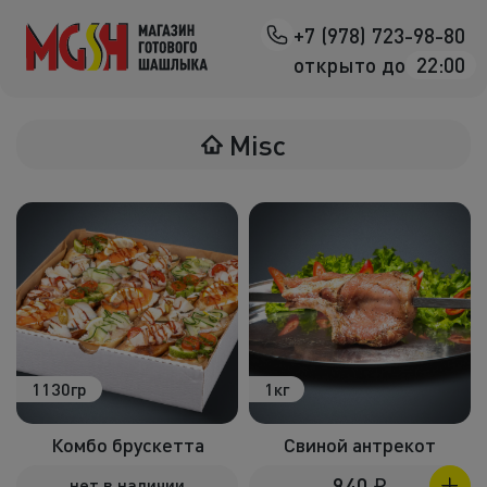
+7 (978) 723-98-80
Назад
открыто до
22:00
Мясо на манг
Misc
Птица на ман
Овощи на ман
Морепродук
Салаты
К шашлыка
1130гр
1кг
Соленья
Комбо брускетта
Свиной антрекот
В лаваше
940
₽
нет в наличии