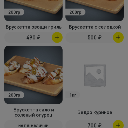
200гр
200гр
Брускетта овощи гриль
Брускетта с селедкой
490
₽
500
₽
200гр
1кг
Брускетта сало и
Бедро куриное
соленый огурец
700
₽
нет в наличии