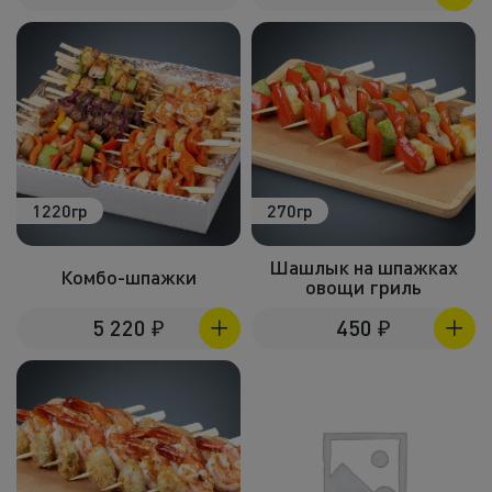
1220гр
270гр
Шашлык на шпажках
Комбо-шпажки
овощи гриль
5 220
₽
450
₽