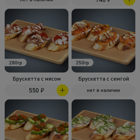
Холодные зак
Полуфабрик
Пицца и пир
Фритюр
Напитки
280гр
250гр
Корпоративное
Брускетта с мясом
Брускетта с семгой
Комбо набо
550
₽
нет в наличии