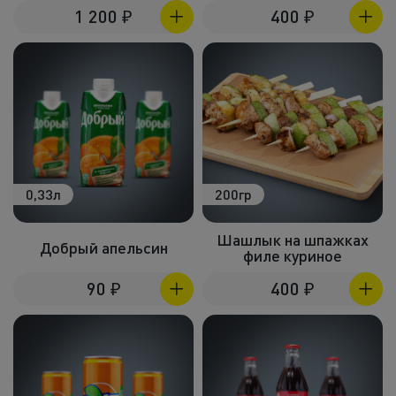
1 200
₽
400
₽
0,33л
200гр
Шашлык на шпажках
Добрый апельсин
филе куриное
90
₽
400
₽