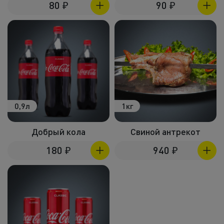
80
₽
90
₽
0,9л
1кг
Добрый кола
Свиной антрекот
180
₽
940
₽