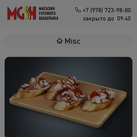
+7 (978) 723-98-80
Назад
закрыто до
09:40
Мясо на манг
Misc
Птица на ман
Овощи на ман
Морепродук
Салаты
К шашлыка
Соленья
В лаваше