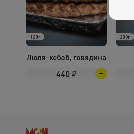
120г
200г
а
Люля-кебаб, говядина
440
₽