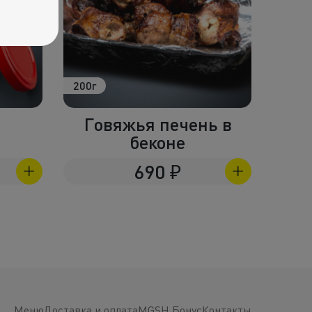
200г
230г
Говяжья печень в
С
беконе
690
₽
Меню
Доставка и оплата
MGSH Бонус
Контакты