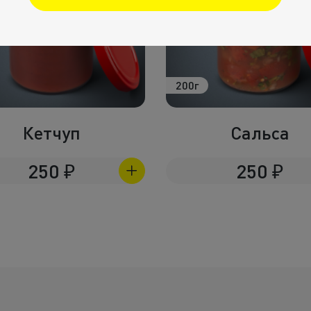
200г
Кетчуп
Сальса
250
₽
250
₽