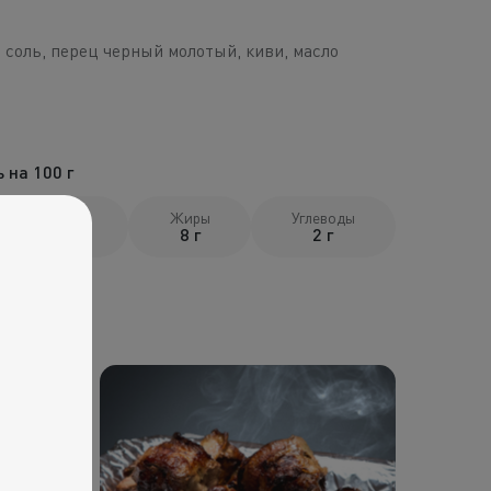
 соль, перец черный молотый, киви, масло
 на 100 г
Белки
Жиры
Углеводы
21 г
8 г
2 г