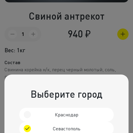
Холодные зак
Свиной антрекот
Полуфабрик
Пицца и пир
940
₽
Количество
товара
Фритюр
Свиной
Вес: 1кг
антрекот
Напитки
Состав
Корпоративное
Свинина корейка н/к, перец черный молотый, соль,
паприка сладкая молотая, лук репчатый.
Комбо набо
Пищевая ценность на 100 г
Выберите город
Калории
Белки
Жиры
Углеводы
223 ккал.
29 г
10 г
4 г
Краснодар
Рекомендуем
Севастополь