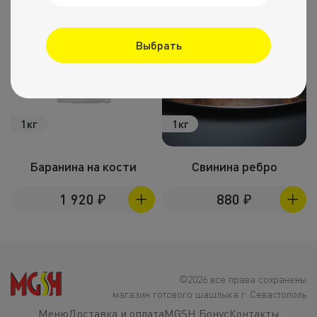
Выбрать
1кг
1кг
Баранина на кости
Свинина ребро
1 920
₽
880
₽
©2026 все права сохранены
магазин готового шашлыка г. Севастополь
Меню
Доставка и оплата
MGSH Бонус
Контакты