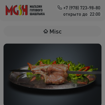
+7 (978) 723-98-80
Назад
открыто до
22:00
Мясо на манг
Misc
Птица на ман
Овощи на ман
Морепродук
Салаты
К шашлыка
Соленья
В лаваше